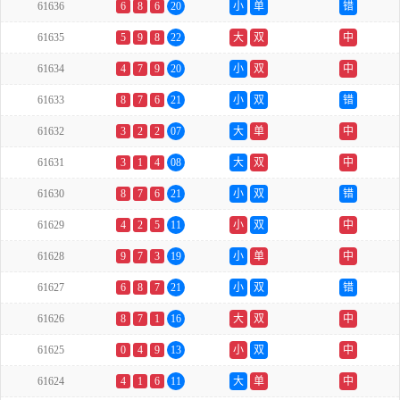
61636
6
8
6
20
小
单
错
61635
5
9
8
22
大
双
中
61634
4
7
9
20
小
双
中
61633
8
7
6
21
小
双
错
61632
3
2
2
07
大
单
中
61631
3
1
4
08
大
双
中
61630
8
7
6
21
小
双
错
61629
4
2
5
11
小
双
中
61628
9
7
3
19
小
单
中
61627
6
8
7
21
小
双
错
61626
8
7
1
16
大
双
中
61625
0
4
9
13
小
双
中
61624
4
1
6
11
大
单
中