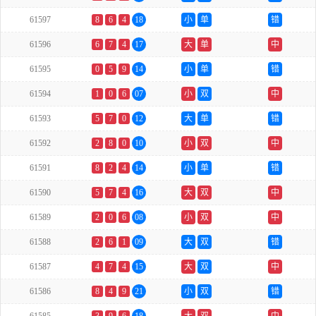
61597
8
6
4
18
小
单
错
61596
6
7
4
17
大
单
中
61595
0
5
9
14
小
单
错
61594
1
0
6
07
小
双
中
61593
5
7
0
12
大
单
错
61592
2
8
0
10
小
双
中
61591
8
2
4
14
小
单
错
61590
5
7
4
16
大
双
中
61589
2
0
6
08
小
双
中
61588
2
6
1
09
大
双
错
61587
4
7
4
15
大
双
中
61586
8
4
9
21
小
双
错