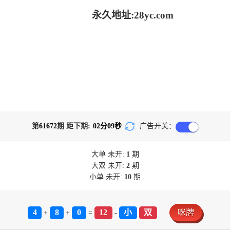
永久地址:28yc.com
第
61672
期 距下期:
02
分
09
秒
广告开关：
大单
未开:
1
期
大双
未开:
2
期
小单
未开:
10
期
4
8
0
12
小
双
咪牌
+
+
=
-