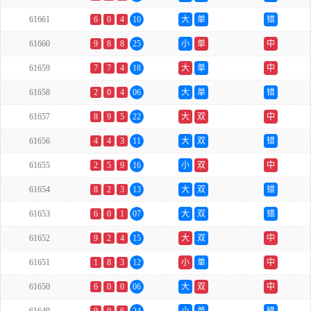
61661
6
0
4
10
大
单
错
61660
9
8
8
25
小
单
中
61659
7
7
4
18
大
单
中
61658
2
0
4
06
大
单
错
61657
8
9
5
22
大
双
中
61656
4
4
3
11
大
双
错
61655
2
5
9
16
小
双
中
61654
8
2
3
13
大
双
错
61653
6
0
1
07
大
双
错
61652
9
2
4
15
大
双
中
61651
1
8
3
12
小
单
中
61650
6
0
0
06
大
双
中