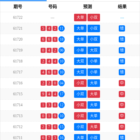
期号
号码
预测
结果
61722
---
大单
小双
---
61721
5
4
2
11
大单
小双
错
61720
6
6
6
18
大单
小双
错
61719
0
4
2
06
小单
大双
错
61718
2
4
4
10
大双
小单
错
61717
4
6
0
10
大双
小单
错
61716
2
2
0
04
小双
大单
中
61715
9
4
4
17
小双
大单
中
61714
1
3
8
12
小双
大单
中
61713
0
1
9
10
小双
大单
中
61712
2
7
6
15
小双
大单
中
61711
6
7
3
16
大单
小双
错