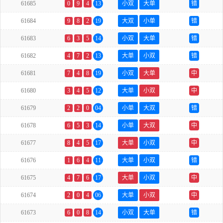
61685
0
9
4
13
小双
大单
错
61684
9
8
2
19
大双
小单
错
61683
6
3
5
14
小双
大单
错
61682
4
7
2
13
大单
小双
错
61681
7
4
8
19
小双
大单
中
61680
3
4
5
12
大单
小双
中
61679
2
2
0
04
小单
大双
错
61678
6
5
3
14
小单
大双
中
61677
8
4
5
17
大单
小双
中
61676
1
6
4
11
大单
小双
错
61675
4
7
6
17
大单
小双
中
61674
2
0
4
06
大单
小双
中
61673
6
0
8
14
小双
大单
错