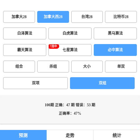
加拿大28
加拿大西28
台湾28
比特币28
白泽算法
白虎算法
黑马算法
霸天算法
七星算法
必中算法
组合
杀组
大小
单双
双项
双组
100期 正确：47 期 错误：53 期
正确率：47%
预测
走势
统计