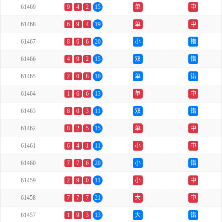
61469
9
4
2
15
单
中
61468
6
9
4
19
单
中
61467
8
6
6
20
小
错
61466
4
9
2
15
双
错
61465
2
0
8
10
单
错
61464
1
6
6
13
单
中
61463
8
0
3
11
双
错
61462
8
2
5
15
单
中
61461
6
4
1
11
小
中
61460
7
7
6
20
小
错
61459
2
9
0
11
小
中
61458
7
7
7
21
大
中
61457
1
9
3
13
大
错