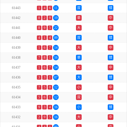
61443
1
4
6
11
双
错
61442
8
2
9
19
单
中
61441
8
9
5
22
大
中
61440
4
1
4
09
双
错
61439
1
6
7
14
大
中
61438
7
8
1
16
单
错
61437
1
6
7
14
大
中
61436
3
3
1
07
大
错
61435
7
5
0
12
小
中
61434
5
6
1
12
双
中
61433
9
3
4
16
小
错
61432
2
9
5
16
大
中