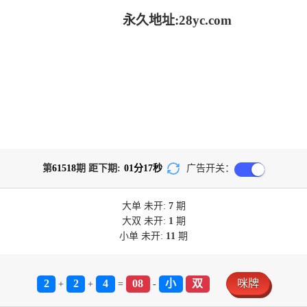
永久地址:28yc.com
第
61518
期 距下期:
01
分
17
秒
广告开关：
大单
未开:
7
期
大双
未开:
1
期
小单
未开:
11
期
2
2
4
08
小
双
咪牌
+
+
=
-