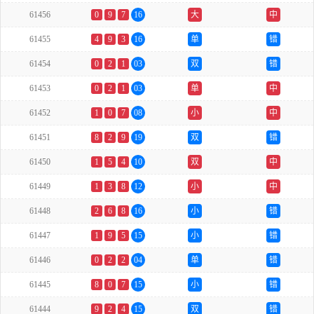
61456
0
9
7
16
大
中
61455
4
9
3
16
单
错
61454
0
2
1
03
双
错
61453
0
2
1
03
单
中
61452
1
0
7
08
小
中
61451
8
2
9
19
双
错
61450
1
5
4
10
双
中
61449
1
3
8
12
小
中
61448
2
6
8
16
小
错
61447
1
9
5
15
小
错
61446
0
2
2
04
单
错
61445
8
0
7
15
小
错
61444
9
2
4
15
双
错