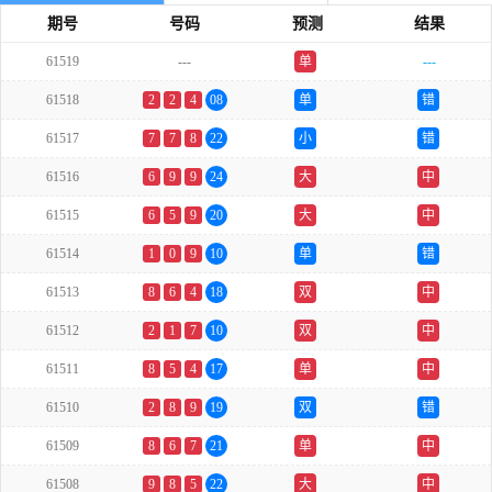
期号
号码
预测
结果
61519
---
单
---
61518
2
2
4
08
单
错
61517
7
7
8
22
小
错
61516
6
9
9
24
大
中
61515
6
5
9
20
大
中
61514
1
0
9
10
单
错
61513
8
6
4
18
双
中
61512
2
1
7
10
双
中
61511
8
5
4
17
单
中
61510
2
8
9
19
双
错
61509
8
6
7
21
单
中
61508
9
8
5
22
大
中