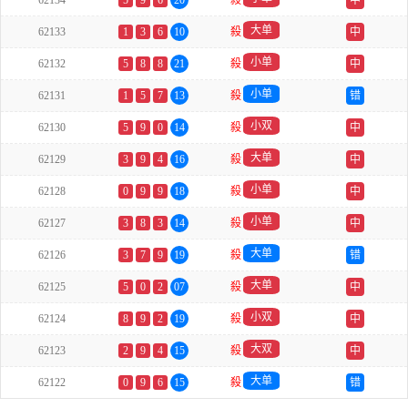
62134
5
9
6
20
殺
中
大单
62133
1
3
6
10
殺
中
小单
62132
5
8
8
21
殺
中
小单
62131
1
5
7
13
殺
错
小双
62130
5
9
0
14
殺
中
大单
62129
3
9
4
16
殺
中
小单
62128
0
9
9
18
殺
中
小单
62127
3
8
3
14
殺
中
大单
62126
3
7
9
19
殺
错
大单
62125
5
0
2
07
殺
中
小双
62124
8
9
2
19
殺
中
大双
62123
2
9
4
15
殺
中
大单
62122
0
9
6
15
殺
错