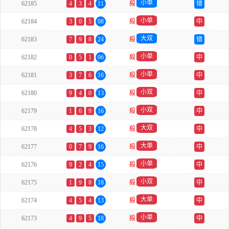
小单
62185
4
3
4
11
殺
错
小单
62184
3
0
5
08
殺
中
大双
62183
7
9
8
24
殺
错
小单
62182
0
5
1
06
殺
中
小单
62181
3
7
6
16
殺
中
小双
62180
9
4
0
13
殺
中
小双
62179
1
6
9
16
殺
中
大双
62178
4
5
3
12
殺
中
大单
62177
0
7
9
16
殺
中
小单
62176
9
2
4
15
殺
中
小双
62175
1
9
8
18
殺
中
大单
62174
4
5
4
13
殺
中
小单
62173
4
9
5
18
殺
中