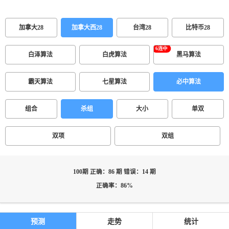
加拿大28
加拿大西28
台湾28
比特币28
白泽算法
白虎算法
黑马算法
霸天算法
七星算法
必中算法
组合
杀组
大小
单双
双项
双组
100期 正确：86 期 错误：14 期
正确率：86%
预测
走势
统计