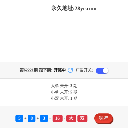
永久地址:28yc.com
第
62221
期 距下期:
开奖中
广告开关：
大单
未开:
3
期
小单
未开:
5
期
小双
未开:
1
期
5
8
3
16
大
双
咪牌
+
+
=
-