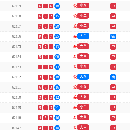
小双
62159
6
6
6
18
殺
中
小单
62158
6
7
2
15
殺
中
小单
62157
7
6
7
20
殺
中
大单
62156
9
9
7
25
殺
错
大单
62155
5
7
1
13
殺
中
大单
62154
5
2
1
08
殺
中
小双
62153
1
3
9
13
殺
中
大双
62152
3
9
6
18
殺
错
小双
62151
6
7
3
16
殺
中
大双
62150
3
6
3
12
殺
中
小单
62149
9
9
3
21
殺
中
大单
62148
4
5
7
16
殺
中
大单
62147
4
3
3
10
殺
中