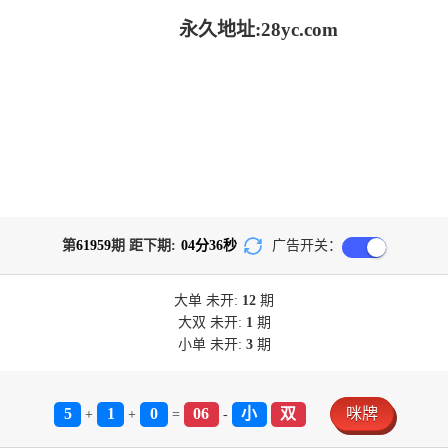
永久地址:28yc.com
第
61959
期 距下期:
04
分
36
秒
广告开关：
大单
未开:
12
期
大双
未开:
1
期
小单
未开:
3
期
5
1
0
06
小
双
咪牌
+
+
=
-