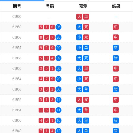
期号
号码
预测
结果
61960
---
大
单
---
61959
5
1
0
06
大
双
中
61958
8
5
7
20
小
双
中
61957
9
2
9
20
小
单
错
61956
5
0
4
09
大
双
错
61955
3
5
1
09
大
单
中
61954
4
7
9
20
小
双
中
61953
3
3
2
08
大
单
错
61952
5
1
8
14
大
双
中
61951
1
5
5
11
大
单
中
61950
4
5
1
10
大
单
错
61949
7
1
4
12
大
单
错