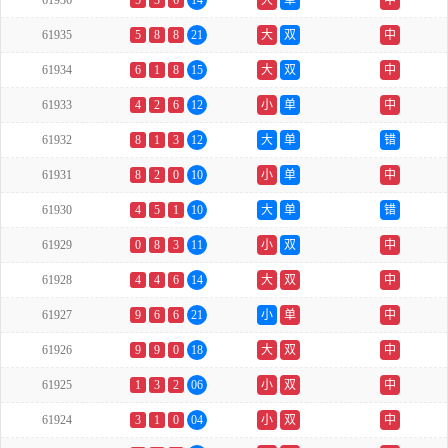
61936
5
3
6
14
大
单
中
61935
5
8
8
21
大
双
中
61934
6
1
8
15
大
双
中
61933
4
2
6
12
小
单
中
61932
8
1
3
12
大
单
错
61931
8
2
0
10
小
单
中
61930
4
5
1
10
大
单
错
61929
0
8
3
11
小
双
中
61928
4
4
6
14
大
双
中
61927
9
6
6
21
小
单
中
61926
9
9
0
18
大
双
中
61925
1
3
2
06
小
双
中
61924
3
1
0
04
小
双
中