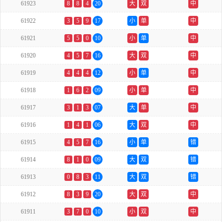
61923
8
8
4
20
大
双
中
61922
3
5
9
17
小
单
中
61921
5
5
0
10
小
单
中
61920
4
5
7
16
大
双
中
61919
4
4
4
12
小
单
中
61918
1
6
2
09
小
单
中
61917
3
1
3
07
大
单
中
61916
1
4
1
06
大
双
中
61915
4
5
7
16
小
单
错
61914
8
1
0
09
大
双
错
61913
0
8
3
11
大
双
错
61912
8
3
9
20
大
双
中
61911
3
7
0
10
小
双
中