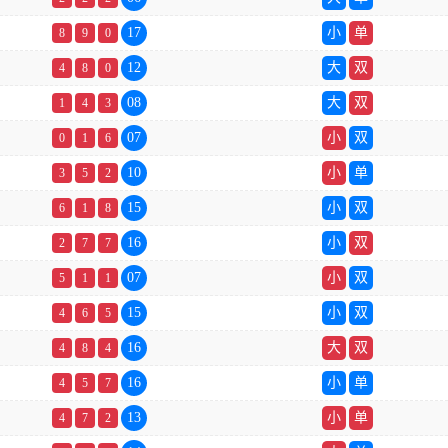
17
小
单
8
9
0
12
大
双
4
8
0
08
大
双
1
4
3
07
小
双
0
1
6
10
小
单
3
5
2
15
小
双
6
1
8
16
小
双
2
7
7
07
小
双
5
1
1
15
小
双
4
6
5
16
大
双
4
8
4
16
小
单
4
5
7
13
小
单
4
7
2