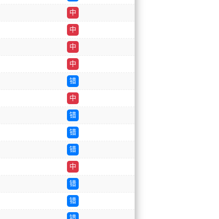
中
中
中
中
错
中
错
错
错
中
错
错
错