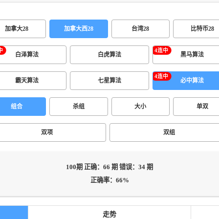
加拿大28
加拿大西28
台湾28
比特币28
白泽算法
白虎算法
黑马算法
霸天算法
七星算法
必中算法
组合
杀组
大小
单双
双项
双组
100期 正确：66 期 错误：34 期
正确率：66%
走势