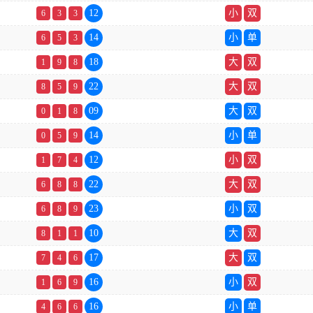
12
小
双
6
3
3
14
小
单
6
5
3
18
大
双
1
9
8
22
大
双
8
5
9
09
大
双
0
1
8
14
小
单
0
5
9
12
小
双
1
7
4
22
大
双
6
8
8
23
小
双
6
8
9
10
大
双
8
1
1
17
大
双
7
4
6
16
小
双
1
6
9
16
小
单
4
6
6