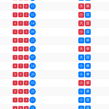
15
大
单
1
8
6
11
小
双
5
1
5
14
大
双
4
3
7
09
小
双
2
3
4
22
小
单
8
5
9
15
大
单
8
4
3
07
大
双
3
0
4
14
小
单
0
7
7
20
小
单
9
6
5
03
小
单
1
2
0
20
小
单
8
8
4
15
小
双
5
6
4
21
小
双
4
9
8