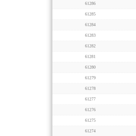
61286
61285
61284
61283
61282
61281
61280
61279
61278
61277
61276
61275
61274