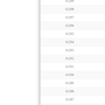
61299
61298
61297
61296
61295
61294
61293
61292
61291
61290
61289
61288
61287