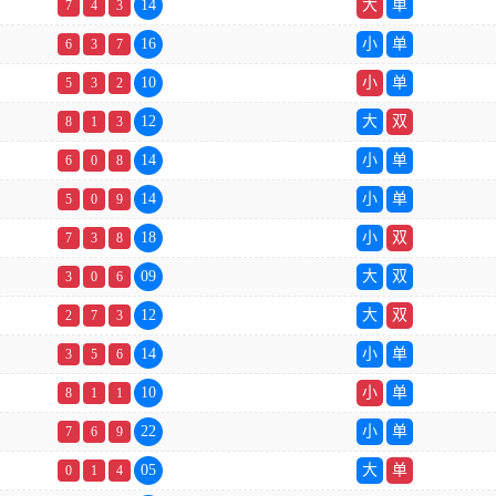
14
大
单
7
4
3
16
小
单
6
3
7
10
小
单
5
3
2
12
大
双
8
1
3
14
小
单
6
0
8
14
小
单
5
0
9
18
小
双
7
3
8
09
大
双
3
0
6
12
大
双
2
7
3
14
小
单
3
5
6
10
小
单
8
1
1
22
小
单
7
6
9
05
大
单
0
1
4