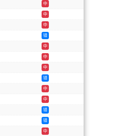
中
中
中
错
中
中
中
错
中
中
错
错
中