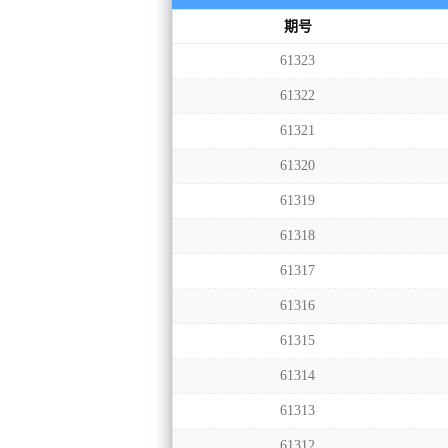
期号
61323
61322
61321
61320
61319
61318
61317
61316
61315
61314
61313
61312