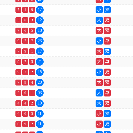
17
小
双
7
1
9
12
大
双
3
6
3
18
大
双
7
6
5
23
小
单
9
7
7
17
大
双
7
9
1
21
大
单
9
7
5
18
小
双
9
7
2
20
大
双
7
9
4
03
大
单
2
0
1
10
大
双
4
4
2
11
小
双
6
0
5
11
小
双
0
9
2