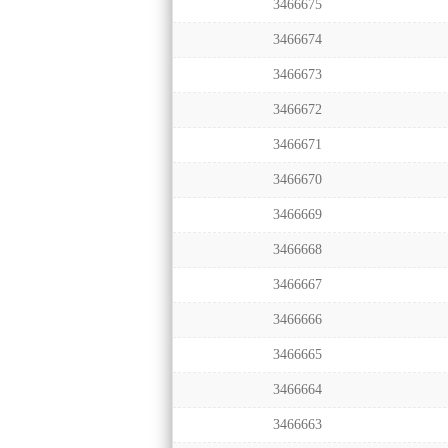
3466675
3466674
3466673
3466672
3466671
3466670
3466669
3466668
3466667
3466666
3466665
3466664
3466663