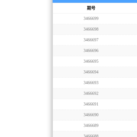
期号
3466699
3466698
3466697
3466696
3466695
3466694
3466693
3466692
3466691
3466690
3466689
3466688