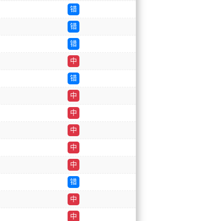
错
错
错
中
错
中
中
中
中
中
错
中
中