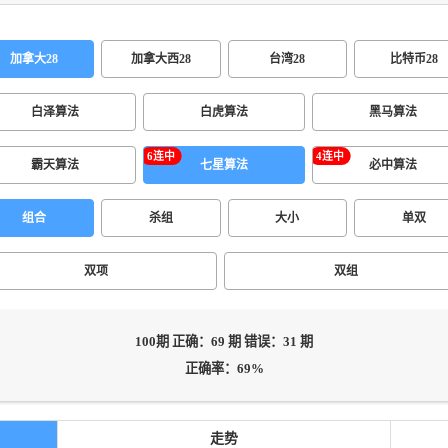
加拿大28
加拿大西28
台湾28
比特币28
白泽算法
白虎算法
黑马算法
霸天算法
七星算法
必中算法
组合
杀组
大小
单双
双项
双组
100期 正确：69 期 错误：31 期
正确率：69%
走势