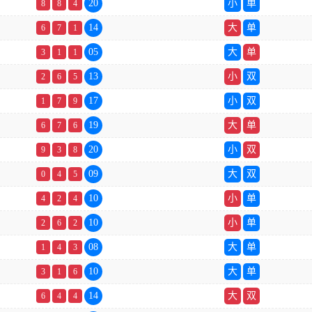
20
小
单
8
8
4
14
大
单
6
7
1
05
大
单
3
1
1
13
小
双
2
6
5
17
小
双
1
7
9
19
大
单
6
7
6
20
小
双
9
3
8
09
大
双
0
4
5
10
小
单
4
2
4
10
小
单
2
6
2
08
大
单
1
4
3
10
大
单
3
1
6
14
大
双
6
4
4