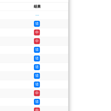
结果
---
错
中
中
错
错
错
错
错
中
错
中