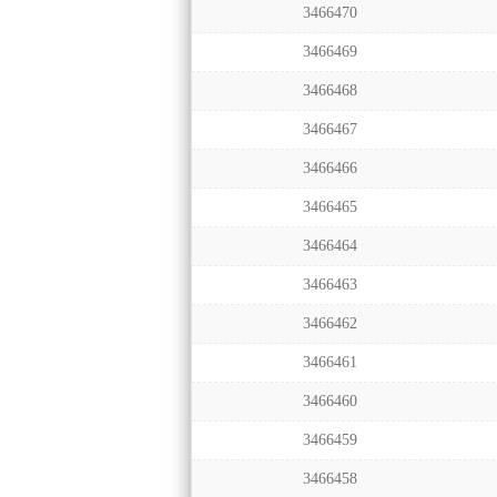
3466470
3466469
3466468
3466467
3466466
3466465
3466464
3466463
3466462
3466461
3466460
3466459
3466458