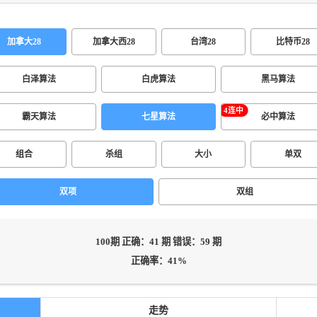
加拿大28
加拿大西28
台湾28
比特币28
白泽算法
白虎算法
黑马算法
霸天算法
七星算法
必中算法
组合
杀组
大小
单双
双项
双组
100期 正确：41 期 错误：59 期
正确率：41%
走势