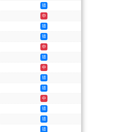
错
中
错
错
中
错
中
错
错
中
错
错
错