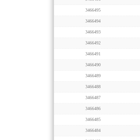
3466495
3466494
3466493
3466492
3466491
3466490
3466489
3466488
3466487
3466486
3466485
3466484