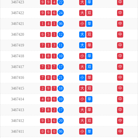
3467423
9
9
4
22
大
单
中
3467422
9
9
6
24
大
双
中
3467421
1
4
1
06
小
单
中
3467420
6
5
1
12
大
双
中
3467419
7
1
3
11
大
单
中
3467418
1
8
1
10
小
单
中
3467417
7
3
7
17
大
双
中
3467416
7
8
6
21
小
单
中
3467415
2
9
7
18
大
双
中
3467414
4
0
6
10
小
单
中
3467413
7
8
2
17
大
单
中
3467412
9
5
6
20
大
双
中
3467411
0
6
0
06
小
单
中