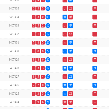
3467436
1
4
5
10
小
单
中
3467435
0
5
3
08
小
双
中
3467434
6
3
0
09
大
单
中
3467433
5
5
2
12
小
单
中
3467432
8
1
3
12
小
双
中
3467431
7
8
5
20
大
单
中
3467430
6
8
8
22
小
单
错
3467429
8
8
6
22
大
双
中
3467428
6
3
3
12
大
单
错
3467427
8
5
4
17
大
双
中
3467426
2
2
0
04
大
单
错
3467425
4
3
5
12
大
双
中
3467424
6
9
6
21
大
单
中