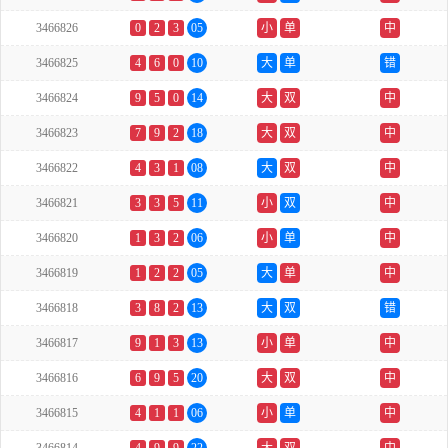
3466826
0
2
3
05
小
单
中
3466825
4
6
0
10
大
单
错
3466824
9
5
0
14
大
双
中
3466823
7
9
2
18
大
双
中
3466822
4
3
1
08
大
双
中
3466821
3
3
5
11
小
双
中
3466820
1
3
2
06
小
单
中
3466819
1
2
2
05
大
单
中
3466818
3
8
2
13
大
双
错
3466817
9
1
3
13
小
单
中
3466816
6
9
5
20
大
双
中
3466815
4
1
1
06
小
单
中