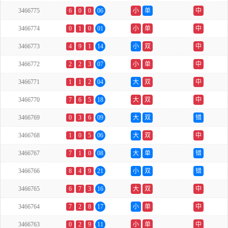
3466775
6
0
0
06
小
单
中
3466774
0
1
0
01
小
单
中
3466773
4
9
1
14
小
双
中
3466772
2
2
3
07
小
单
中
3466771
1
1
2
04
大
双
中
3466770
7
6
5
18
大
双
中
3466769
0
3
6
09
大
双
错
3466768
1
0
5
06
大
双
中
3466767
7
1
0
08
大
单
错
3466766
8
4
9
21
小
双
错
3466765
6
7
3
16
大
双
中
3466764
7
2
8
17
小
单
中
3466763
0
2
9
11
小
单
中