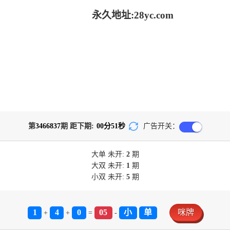
永久地址:28yc.com
第
3466837
期 距下期:
00
分
51
秒
广告开关：
大单
未开:
2
期
大双
未开:
1
期
小双
未开:
5
期
1
4
0
05
小
单
咪牌
+
+
=
-