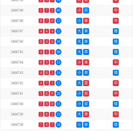
3466750
2
5
7
14
大
双
中
3466749
1
7
1
09
小
双
中
3466748
8
7
0
15
小
单
中
3466747
4
4
4
12
大
单
错
3466746
0
4
6
10
大
单
错
3466745
4
1
3
08
大
单
错
3466744
6
3
4
13
小
单
中
3466743
4
8
2
14
小
单
错
3466742
4
7
1
12
大
双
中
3466741
5
6
9
20
小
双
中
3466740
7
0
8
15
小
双
错
3466739
2
8
3
13
大
单
中
3466738
7
4
7
18
小
单
错