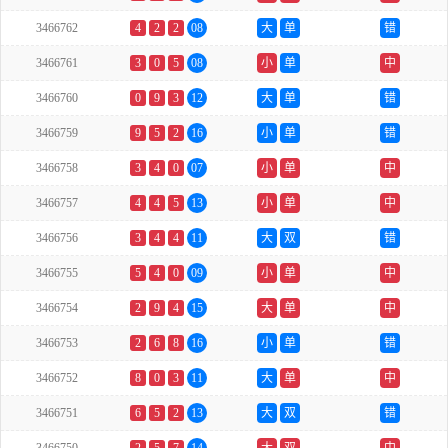
3466762
4
2
2
08
大
单
错
3466761
3
0
5
08
小
单
中
3466760
0
9
3
12
大
单
错
3466759
9
5
2
16
小
单
错
3466758
3
4
0
07
小
单
中
3466757
4
4
5
13
小
单
中
3466756
3
4
4
11
大
双
错
3466755
5
4
0
09
小
单
中
3466754
2
9
4
15
大
单
中
3466753
2
6
8
16
小
单
错
3466752
8
0
3
11
大
单
中
3466751
6
5
2
13
大
双
错