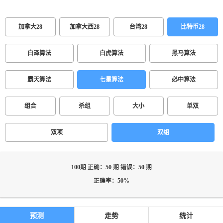
加拿大28
加拿大西28
台湾28
比特币28
白泽算法
白虎算法
黑马算法
霸天算法
七星算法
必中算法
组合
杀组
大小
单双
双项
双组
100期 正确：50 期 错误：50 期
正确率：50%
预测
走势
统计