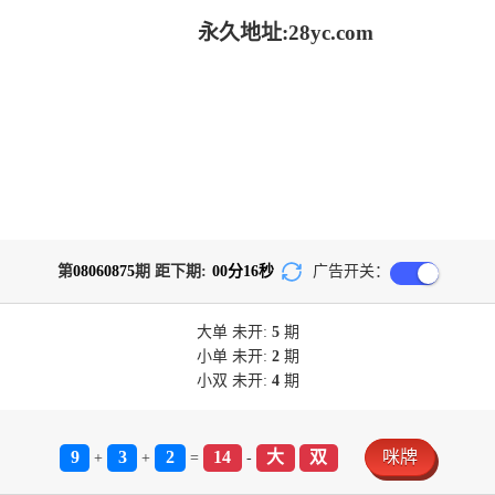
永久地址:28yc.com
第
08060875
期 距下期:
00
分
16
秒
广告开关：
大单
未开:
5
期
小单
未开:
2
期
小双
未开:
4
期
9
3
2
14
大
双
咪牌
+
+
=
-