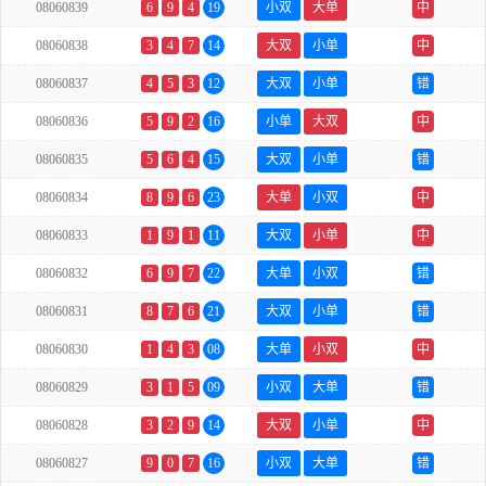
08060839
6
9
4
19
小双
大单
中
08060838
3
4
7
14
大双
小单
中
08060837
4
5
3
12
大双
小单
错
08060836
5
9
2
16
小单
大双
中
08060835
5
6
4
15
大双
小单
错
08060834
8
9
6
23
大单
小双
中
08060833
1
9
1
11
大双
小单
中
08060832
6
9
7
22
大单
小双
错
08060831
8
7
6
21
大双
小单
错
08060830
1
4
3
08
大单
小双
中
08060829
3
1
5
09
小双
大单
错
08060828
3
2
9
14
大双
小单
中
08060827
9
0
7
16
小双
大单
错