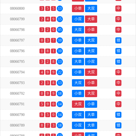
08060800
3
5
5
13
小单
大双
中
08060799
2
4
9
15
小双
大单
中
08060798
3
2
0
05
大双
小单
中
08060797
0
3
7
10
小单
大双
错
08060796
1
8
1
10
小单
大双
错
08060795
3
2
8
13
大单
小双
错
08060794
4
9
9
22
小单
大双
中
08060793
2
3
8
13
大双
小单
中
08060792
0
9
9
18
小单
大双
中
08060791
5
9
0
14
大双
小单
中
08060790
9
5
0
14
小双
大单
错
08060789
8
7
3
18
小双
大单
错