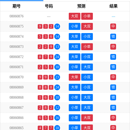
期号
号码
预测
结果
08060876
---
大双
小单
---
08060875
9
3
2
14
小单
大双
中
08060874
5
3
6
14
大单
小双
错
08060873
2
2
9
13
大双
小单
中
08060872
8
7
9
24
大单
小双
错
08060871
2
5
3
10
小单
大双
错
08060870
9
9
5
23
大单
小双
中
08060869
8
8
8
24
大单
小双
错
08060868
1
6
3
10
小单
大双
错
08060867
2
8
2
12
小单
大双
错
08060866
6
5
5
16
小单
大双
中
08060865
4
7
7
18
小单
大双
中