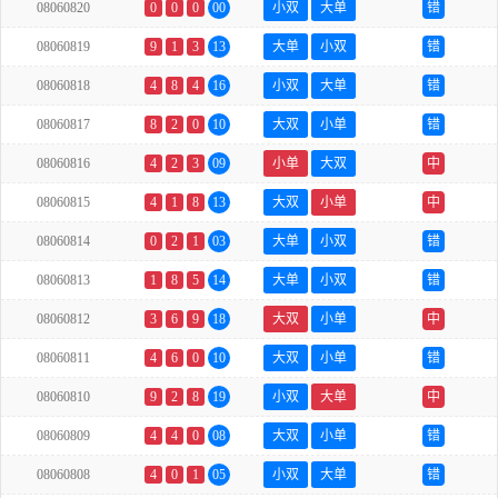
08060820
0
0
0
00
小双
大单
错
08060819
9
1
3
13
大单
小双
错
08060818
4
8
4
16
小双
大单
错
08060817
8
2
0
10
大双
小单
错
08060816
4
2
3
09
小单
大双
中
08060815
4
1
8
13
大双
小单
中
08060814
0
2
1
03
大单
小双
错
08060813
1
8
5
14
大单
小双
错
08060812
3
6
9
18
大双
小单
中
08060811
4
6
0
10
大双
小单
错
08060810
9
2
8
19
小双
大单
中
08060809
4
4
0
08
大双
小单
错
08060808
4
0
1
05
小双
大单
错