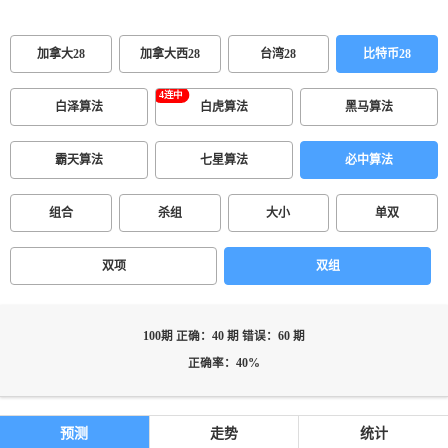
加拿大28
加拿大西28
台湾28
比特币28
白泽算法
白虎算法
黑马算法
霸天算法
七星算法
必中算法
组合
杀组
大小
单双
双项
双组
100期 正确：40 期 错误：60 期
正确率：40%
预测
走势
统计