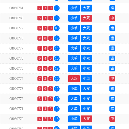
08060781
7
3
0
10
小单
大双
错
08060780
5
3
8
16
小单
大双
中
08060779
6
2
0
08
小单
大双
错
08060778
9
0
3
12
小单
大双
错
08060777
4
4
6
14
大单
小双
错
08060776
6
4
6
16
大单
小双
错
08060775
6
6
6
18
大单
小双
错
08060774
7
2
7
16
大双
小单
中
08060773
6
0
9
15
小单
大双
错
08060772
3
4
9
16
大单
小双
错
08060771
6
4
3
13
大单
小双
错
08060770
4
7
5
16
小单
大双
中