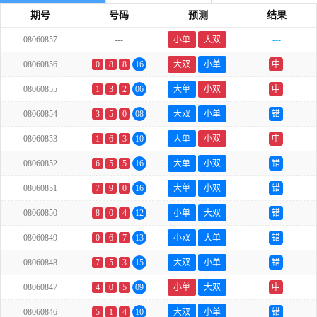
期号
号码
预测
结果
08060857
---
小单
大双
---
08060856
0
8
8
16
大双
小单
中
08060855
1
3
2
06
大单
小双
中
08060854
3
5
0
08
大双
小单
错
08060853
1
6
3
10
大单
小双
中
08060852
6
5
5
16
大单
小双
错
08060851
7
9
0
16
大单
小双
错
08060850
8
0
4
12
小单
大双
错
08060849
0
6
7
13
小双
大单
错
08060848
7
5
3
15
大双
小单
错
08060847
4
0
5
09
小单
大双
中
08060846
5
1
4
10
大双
小单
错