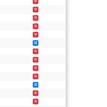
中
中
中
中
中
错
中
中
中
中
错
中
中