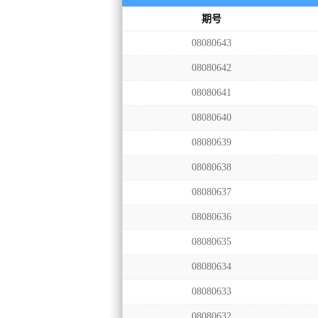
期号
08080643
08080642
08080641
08080640
08080639
08080638
08080637
08080636
08080635
08080634
08080633
08080632