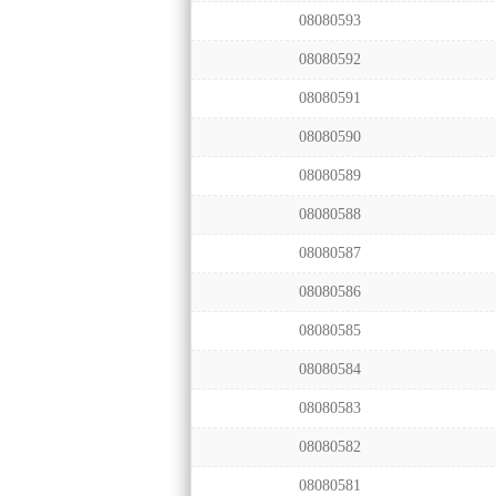
08080593
08080592
08080591
08080590
08080589
08080588
08080587
08080586
08080585
08080584
08080583
08080582
08080581