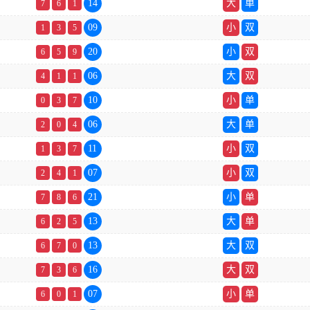
14
大
单
7
6
1
09
小
双
1
3
5
20
小
双
6
5
9
06
大
双
4
1
1
10
小
单
0
3
7
06
大
单
2
0
4
11
小
双
1
3
7
07
小
双
2
4
1
21
小
单
7
8
6
13
大
单
6
2
5
13
大
双
6
7
0
16
大
双
7
3
6
07
小
单
6
0
1