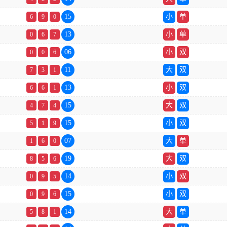
15
小
单
6
9
0
13
小
单
0
6
7
06
小
双
0
0
6
11
大
双
7
3
1
13
小
双
6
6
1
15
大
双
4
7
4
15
小
双
5
1
9
07
大
单
1
6
0
19
大
双
8
5
6
14
小
双
0
9
5
15
小
双
0
9
6
14
大
单
5
8
1