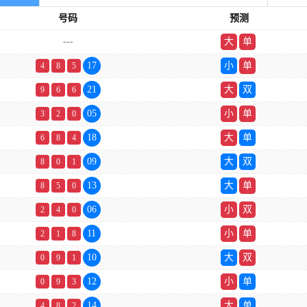
号码
预测
---
大
单
17
小
单
4
8
5
21
大
双
9
6
6
05
小
单
3
2
0
18
大
单
6
8
4
09
大
双
8
0
1
13
大
单
8
5
0
06
小
双
2
4
0
11
小
单
2
1
8
10
大
双
0
9
1
12
小
单
0
9
3
14
大
单
4
8
2