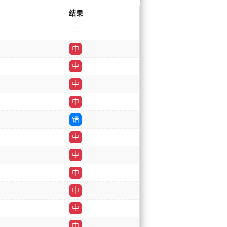
结果
---
中
中
中
中
错
中
中
中
中
中
中