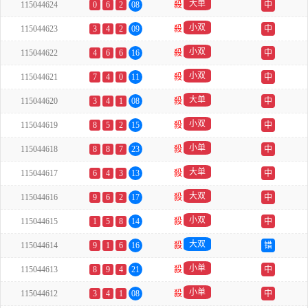
大单
115044624
0
6
2
08
殺
中
小双
115044623
3
4
2
09
殺
中
小双
115044622
4
6
6
16
殺
中
小双
115044621
7
4
0
11
殺
中
大单
115044620
3
4
1
08
殺
中
小双
115044619
8
5
2
15
殺
中
小单
115044618
8
8
7
23
殺
中
大单
115044617
6
4
3
13
殺
中
大双
115044616
9
6
2
17
殺
中
小双
115044615
1
5
8
14
殺
中
大双
115044614
9
1
6
16
殺
错
小单
115044613
8
9
4
21
殺
中
小单
115044612
3
4
1
08
殺
中