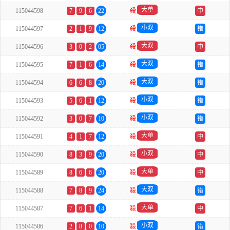
大单
115044598
7
9
6
22
殺
中
小双
115044597
2
1
9
12
殺
错
大双
115044596
3
0
2
05
殺
中
大双
115044595
7
1
6
14
殺
错
大双
115044594
6
6
8
20
殺
错
小双
115044593
5
6
1
12
殺
错
小双
115044592
3
0
7
10
殺
错
大单
115044591
4
1
7
12
殺
中
小双
115044590
8
3
9
20
殺
中
大单
115044589
8
6
6
20
殺
中
大双
115044588
7
8
9
24
殺
错
大单
115044587
7
6
1
14
殺
中
小双
115044586
2
8
0
10
殺
错