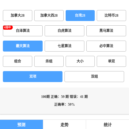
加拿大28
加拿大西28
台湾28
比特币28
白泽算法
白虎算法
黑马算法
霸天算法
七星算法
必中算法
组合
杀组
大小
单双
双项
双组
100期 正确：59 期 错误：41 期
正确率：59%
预测
走势
统计