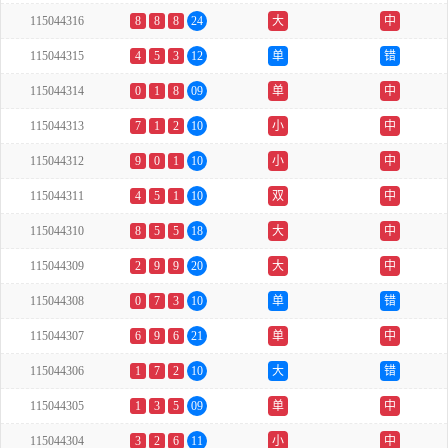
115044316
8
8
8
24
大
中
115044315
4
5
3
12
单
错
115044314
0
1
8
09
单
中
115044313
7
1
2
10
小
中
115044312
9
0
1
10
小
中
115044311
4
5
1
10
双
中
115044310
8
5
5
18
大
中
115044309
2
9
9
20
大
中
115044308
0
7
3
10
单
错
115044307
6
9
6
21
单
中
115044306
1
7
2
10
大
错
115044305
1
3
5
09
单
中
115044304
3
2
6
11
小
中