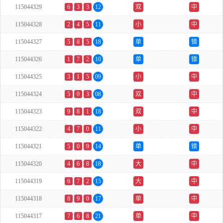
115044329
6
3
3
12
双
中
115044328
2
4
5
11
小
中
115044327
5
8
5
18
单
错
115044326
1
7
2
10
单
错
115044325
3
1
5
09
小
中
115044324
5
0
3
08
双
中
115044323
9
8
1
18
双
中
115044322
4
7
0
11
小
中
115044321
5
0
9
14
单
错
115044320
4
6
8
18
大
中
115044319
6
7
2
15
大
中
115044318
8
9
0
17
单
中
115044317
7
6
8
21
单
中