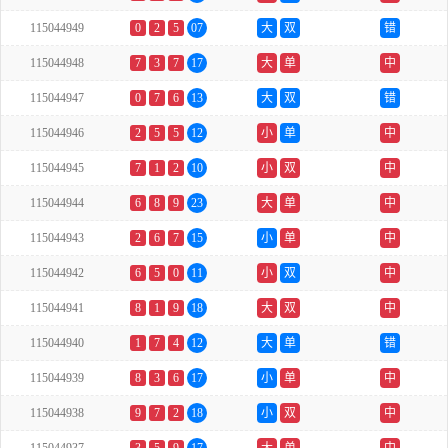
115044949
0
2
5
07
大
双
错
115044948
7
3
7
17
大
单
中
115044947
0
7
6
13
大
双
错
115044946
2
5
5
12
小
单
中
115044945
7
1
2
10
小
双
中
115044944
6
8
9
23
大
单
中
115044943
2
6
7
15
小
单
中
115044942
6
5
0
11
小
双
中
115044941
8
1
9
18
大
双
中
115044940
1
7
4
12
大
单
错
115044939
8
3
6
17
小
单
中
115044938
9
7
2
18
小
双
中