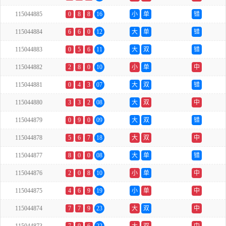
115044885
0
8
8
16
小
单
错
115044884
6
6
0
12
大
单
错
115044883
0
5
6
11
大
双
错
115044882
2
8
0
10
小
单
中
115044881
0
4
3
07
大
双
错
115044880
3
3
2
08
大
双
中
115044879
0
9
0
09
大
双
错
115044878
5
6
7
18
大
双
中
115044877
8
0
0
08
大
单
错
115044876
2
0
8
10
小
单
中
115044875
4
6
9
19
小
单
中
115044874
7
7
9
23
大
双
中