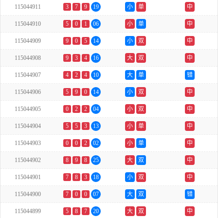
115044911
3
7
9
19
小
单
中
115044910
5
0
1
06
小
单
中
115044909
9
0
5
14
小
双
中
115044908
9
3
4
16
大
双
中
115044907
4
2
4
10
大
单
错
115044906
5
9
0
14
小
双
中
115044905
0
2
2
04
小
双
中
115044904
5
5
3
13
小
单
中
115044903
0
0
2
02
小
单
中
115044902
8
9
8
25
大
双
中
115044901
7
8
3
18
小
双
中
115044900
7
0
0
07
大
双
错
115044899
5
8
7
20
大
双
中