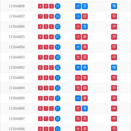
115044898
4
9
2
15
小
双
错
115044897
7
3
6
16
小
双
中
115044896
4
0
1
05
小
双
中
115044895
0
3
4
07
小
单
中
115044894
3
3
5
11
大
单
中
115044893
7
4
9
20
大
双
中
115044892
0
0
2
02
大
单
错
115044891
3
6
2
11
小
单
中
115044890
1
5
9
15
大
单
中
115044889
2
9
6
17
小
单
中
115044888
8
7
2
17
大
双
中
115044887
2
7
9
18
大
双
中
115044886
6
2
7
15
大
单
中