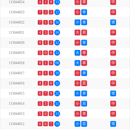
115044924
4
1
8
13
小
单
中
115044923
7
2
3
12
小
单
中
115044922
7
1
8
16
小
单
错
115044921
4
3
9
16
大
双
中
115044920
9
1
2
12
小
单
中
115044919
5
0
8
13
大
单
中
115044918
8
1
0
09
大
单
中
115044917
6
1
3
10
小
单
中
115044916
4
2
6
12
小
双
中
115044915
6
7
9
22
小
单
错
115044914
1
5
5
11
小
双
中
115044913
5
0
8
13
小
单
中
115044912
6
6
7
19
小
双
错