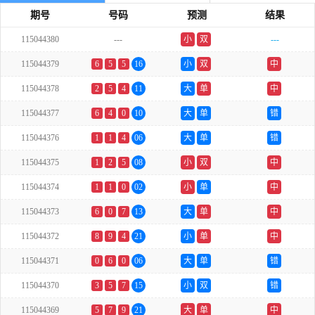
期号
号码
预测
结果
115044380
---
小
双
---
115044379
6
5
5
16
小
双
中
115044378
2
5
4
11
大
单
中
115044377
6
4
0
10
大
单
错
115044376
1
1
4
06
大
单
错
115044375
1
2
5
08
小
双
中
115044374
1
1
0
02
小
单
中
115044373
6
0
7
13
大
单
中
115044372
8
9
4
21
小
单
中
115044371
0
6
0
06
大
单
错
115044370
3
5
7
15
小
双
错
115044369
5
7
9
21
大
单
中