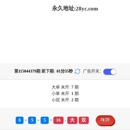
永久地址:28yc.com
第
115044379
期 距下期:
01
分
35
秒
广告开关：
大单
未开:
7
期
小单
未开:
1
期
小双
未开:
2
期
6
5
5
16
大
双
咪牌
+
+
=
-