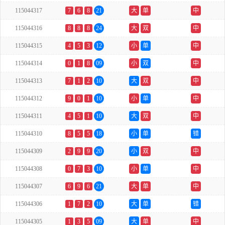
115044317
7
6
8
21
大
单
中
115044316
8
8
8
24
大
双
中
115044315
4
5
3
12
小
单
中
115044314
0
1
8
09
小
双
中
115044313
7
1
2
10
大
双
中
115044312
9
0
1
10
小
单
中
115044311
4
5
1
10
大
双
中
115044310
8
5
5
18
小
单
错
115044309
2
9
9
20
小
双
中
115044308
0
7
3
10
小
单
中
115044307
6
9
6
21
大
单
中
115044306
1
7
2
10
大
单
错
115044305
1
3
5
09
大
单
中