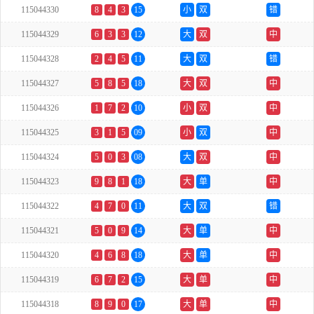
115044330
8
4
3
15
小
双
错
115044329
6
3
3
12
大
双
中
115044328
2
4
5
11
大
双
错
115044327
5
8
5
18
大
双
中
115044326
1
7
2
10
小
双
中
115044325
3
1
5
09
小
双
中
115044324
5
0
3
08
大
双
中
115044323
9
8
1
18
大
单
中
115044322
4
7
0
11
大
双
错
115044321
5
0
9
14
大
单
中
115044320
4
6
8
18
大
单
中
115044319
6
7
2
15
大
单
中
115044318
8
9
0
17
大
单
中