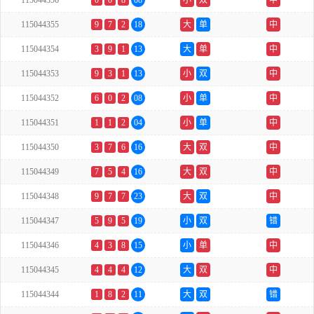
115044356
0
0
8
08
小
双
中
115044355
9
7
2
18
大
单
中
115044354
3
9
1
13
大
单
中
115044353
9
3
1
13
小
双
中
115044352
6
0
2
08
小
单
中
115044351
1
1
2
04
小
单
中
115044350
3
7
6
16
大
双
中
115044349
7
5
4
16
大
双
中
115044348
9
7
7
23
大
双
中
115044347
5
9
5
19
小
双
错
115044346
4
3
8
15
小
单
中
115044345
4
4
4
12
大
双
中
115044344
1
8
2
11
大
双
错