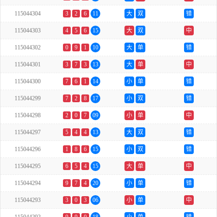
115044304
3
2
6
11
大
双
错
115044303
4
5
6
15
大
双
中
115044302
0
9
1
10
大
单
错
115044301
3
7
3
13
大
单
中
115044300
7
6
1
14
小
单
错
115044299
7
2
8
17
小
双
错
115044298
2
0
7
09
小
单
中
115044297
5
4
4
13
大
双
错
115044296
1
8
6
15
小
双
错
115044295
6
5
4
15
大
单
中
115044294
9
7
4
20
小
单
错
115044293
3
0
3
06
小
单
中