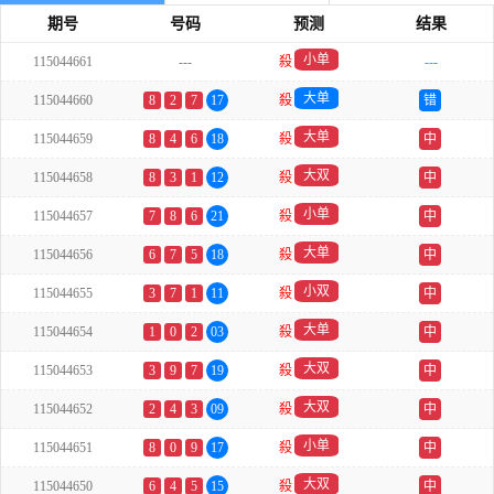
期号
号码
预测
结果
小单
115044661
---
殺
---
大单
115044660
8
2
7
17
殺
错
大单
115044659
8
4
6
18
殺
中
大双
115044658
8
3
1
12
殺
中
小单
115044657
7
8
6
21
殺
中
大单
115044656
6
7
5
18
殺
中
小双
115044655
3
7
1
11
殺
中
大单
115044654
1
0
2
03
殺
中
大双
115044653
3
9
7
19
殺
中
大双
115044652
2
4
3
09
殺
中
小单
115044651
8
0
9
17
殺
中
大双
115044650
6
4
5
15
殺
中