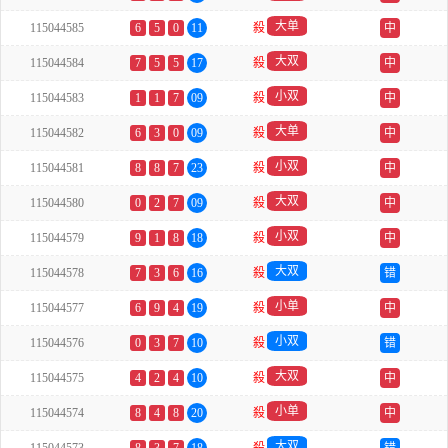
大单
115044585
6
5
0
11
殺
中
大双
115044584
7
5
5
17
殺
中
小双
115044583
1
1
7
09
殺
中
大单
115044582
6
3
0
09
殺
中
小双
115044581
8
8
7
23
殺
中
大双
115044580
0
2
7
09
殺
中
小双
115044579
9
1
8
18
殺
中
大双
115044578
7
3
6
16
殺
错
小单
115044577
6
9
4
19
殺
中
小双
115044576
0
3
7
10
殺
错
大双
115044575
4
2
4
10
殺
中
小单
115044574
8
4
8
20
殺
中
大双