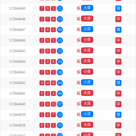
大单
115044649
7
9
5
21
殺
错
大单
115044648
2
7
4
13
殺
中
小双
115044647
5
0
3
08
殺
错
小单
115044646
3
9
3
15
殺
中
大双
115044645
3
9
3
15
殺
中
大单
115044644
2
4
8
14
殺
中
小单
115044643
7
6
5
18
殺
中
小双
115044642
0
4
0
04
殺
错
大双
115044641
0
2
4
06
殺
中
大双
115044640
3
4
0
07
殺
中
小双
115044639
1
4
7
12
殺
错
大双
115044638
9
5
1
15
殺
中
小双