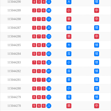
115044290
4
3
4
11
大
错
115044289
2
0
6
08
小
中
115044288
2
7
6
15
单
中
115044287
5
8
7
20
单
错
115044286
8
7
0
15
单
中
115044285
6
0
1
07
大
错
115044284
0
0
5
05
双
错
115044283
7
9
6
22
小
错
115044282
0
1
6
07
双
错
115044281
4
7
7
18
单
错
115044280
9
2
3
14
小
错
115044279
8
8
1
17
双
错
115044278
9
6
6
21
单
中