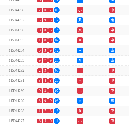
115044239
6
1
5
12
单
错
115044238
2
0
7
09
小
中
115044237
5
9
3
17
双
错
115044236
0
8
6
14
双
中
115044235
1
0
8
09
单
中
115044234
0
3
9
12
大
错
115044233
9
7
9
25
双
错
115044232
2
3
4
09
小
中
115044231
8
4
8
20
大
中
115044230
0
3
4
07
小
中
115044229
3
0
0
03
大
错
115044228
1
7
8
16
双
中
115044227
6
5
0
11
小
中