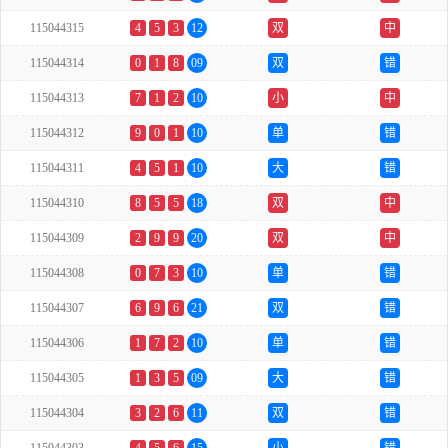
115044315
4
5
3
12
双
中
115044314
0
1
8
09
双
错
115044313
7
1
2
10
小
中
115044312
9
0
1
10
单
错
115044311
4
5
1
10
大
错
115044310
8
5
5
18
双
中
115044309
2
9
9
20
双
中
115044308
0
7
3
10
单
错
115044307
6
9
6
21
双
错
115044306
1
7
2
10
单
错
115044305
1
3
5
09
大
错
115044304
3
2
6
11
双
错