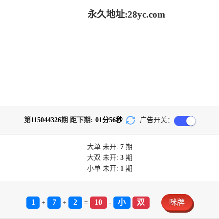
永久地址:28yc.com
第
115044326
期 距下期:
01
分
56
秒
广告开关：
大单
未开:
7
期
大双
未开:
3
期
小单
未开:
1
期
1
7
2
10
小
双
咪牌
+
+
=
-