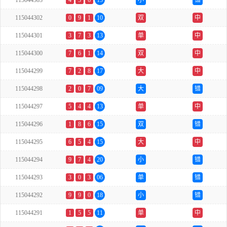
115044303
4
5
6
15
小
错
115044302
0
9
1
10
双
中
115044301
3
7
3
13
单
中
115044300
7
6
1
14
双
中
115044299
7
2
8
17
大
中
115044298
2
0
7
09
大
错
115044297
5
4
4
13
单
中
115044296
1
8
6
15
双
错
115044295
6
5
4
15
大
中
115044294
9
7
4
20
小
错
115044293
3
0
3
06
单
错
115044292
9
9
0
18
小
错
115044291
1
5
5
11
单
中