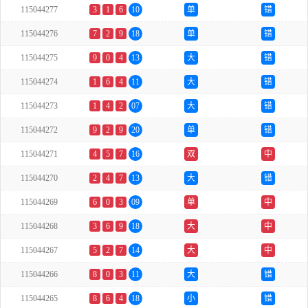
115044277
3
1
6
10
单
错
115044276
7
2
9
18
单
错
115044275
9
0
4
13
大
错
115044274
1
6
4
11
大
错
115044273
1
4
2
07
大
错
115044272
9
2
9
20
单
错
115044271
4
5
7
16
双
中
115044270
2
4
7
13
大
错
115044269
6
0
3
09
单
中
115044268
3
6
9
18
大
中
115044267
5
2
7
14
大
中
115044266
8
0
3
11
大
错
115044265
8
6
4
18
小
错