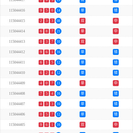
115044417
7
9
3
19
双
错
115044416
9
5
0
14
单
错
115044415
2
3
3
08
双
中
115044414
6
8
7
21
单
中
115044413
0
3
7
10
双
中
115044412
9
6
1
16
单
错
115044411
6
1
5
12
单
错
115044410
6
2
4
12
单
错
115044409
4
0
7
11
单
中
115044408
7
5
4
16
单
错
115044407
4
3
3
10
单
错
115044406
0
5
7
12
单
错
115044405
9
6
1
16
双
中