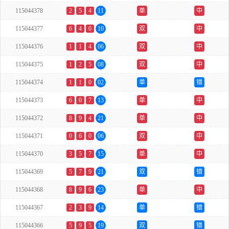
115044378
2
5
4
11
单
中
115044377
6
4
0
10
双
中
115044376
1
1
4
06
双
中
115044375
1
2
5
08
双
中
115044374
1
1
0
02
单
错
115044373
6
0
7
13
单
中
115044372
8
9
4
21
单
中
115044371
0
6
0
06
双
中
115044370
3
5
7
15
单
中
115044369
5
7
9
21
双
错
115044368
8
9
6
23
单
中
115044367
2
3
9
14
单
错
115044366
5
9
5
19
双
错