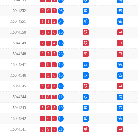
115044353
9
3
1
13
双
错
115044352
6
0
2
08
单
错
115044351
1
1
2
04
单
错
115044350
3
7
6
16
双
中
115044349
7
5
4
16
双
中
115044348
9
7
7
23
单
中
115044347
5
9
5
19
双
错
115044346
4
3
8
15
双
错
115044345
4
4
4
12
双
中
115044344
1
8
2
11
双
错
115044343
5
0
5
10
单
错
115044342
0
6
6
12
单
错
115044341
5
9
7
21
单
中