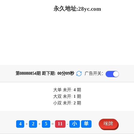
永久地址:28yc.com
第
08080854
期 距下期:
00
分
09
秒
广告开关：
大单
未开:
4
期
大双
未开:
1
期
小双
未开:
2
期
4
2
5
11
小
单
咪牌
+
+
=
-