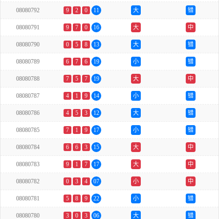
08080792
9
2
0
11
大
错
08080791
9
7
0
16
大
中
08080790
0
5
8
13
大
错
08080789
6
7
6
19
小
错
08080788
7
5
7
19
大
中
08080787
4
1
9
14
小
错
08080786
4
5
3
12
大
错
08080785
7
1
9
17
小
错
08080784
6
6
3
15
大
中
08080783
9
1
7
17
大
中
08080782
0
3
4
07
小
中
08080781
5
8
9
22
小
错
08080780
3
0
3
06
大
错