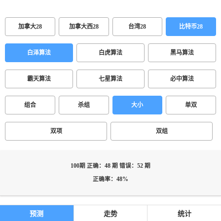
加拿大28
加拿大西28
台湾28
比特币28
白泽算法
白虎算法
黑马算法
霸天算法
七星算法
必中算法
组合
杀组
大小
单双
双项
双组
100期 正确：48 期 错误：52 期
正确率：48%
预测
走势
统计