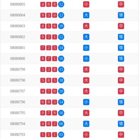
08080805
4
0
8
12
小
中
08080804
9
3
0
12
大
错
08080803
8
5
6
19
大
中
08080802
9
2
1
12
大
错
08080801
7
2
5
14
小
错
08080800
8
7
1
16
小
错
08080799
5
2
8
15
大
中
08080798
5
8
5
18
大
中
08080797
4
7
9
20
大
中
08080796
0
9
5
14
小
错
08080795
0
7
9
16
大
中
08080794
4
0
2
06
大
错
08080793
1
1
1
03
小
中