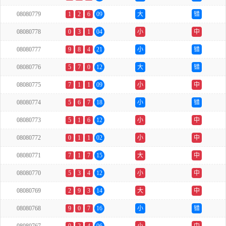
08080779
1
2
6
09
大
错
08080778
0
3
1
04
小
中
08080777
9
8
4
21
小
错
08080776
5
7
0
12
大
错
08080775
7
1
1
09
小
中
08080774
5
6
7
18
小
错
08080773
5
1
6
12
小
中
08080772
0
1
1
02
小
中
08080771
7
1
7
15
大
中
08080770
5
3
4
12
小
中
08080769
2
9
3
14
大
中
08080768
9
0
7
16
小
错