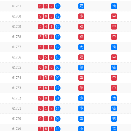
61761
6
7
2
15
双
错
61760
9
0
3
12
小
中
61759
5
4
1
10
双
中
61758
3
5
4
12
双
中
61757
5
1
6
12
大
错
61756
6
5
7
18
双
中
61755
0
0
0
00
单
错
61754
4
5
0
09
单
中
61753
6
8
3
17
单
中
61752
9
9
3
21
小
错
61751
6
1
7
14
小
错
61750
0
1
3
04
单
错
61749
7
8
3
18
小
错