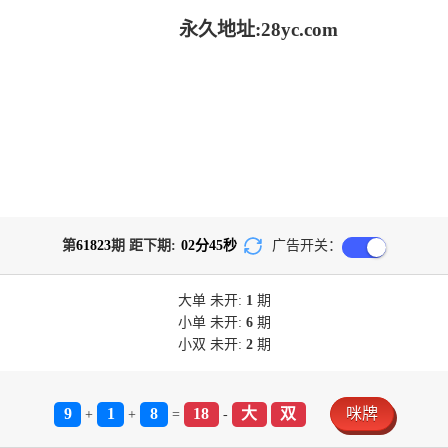
永久地址:28yc.com
第
61823
期 距下期:
02
分
45
秒
广告开关：
大单
未开:
1
期
小单
未开:
6
期
小双
未开:
2
期
9
1
8
18
大
双
咪牌
+
+
=
-