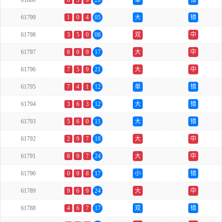
61800
6
5
9
20
单
错
61799
1
0
4
05
大
错
61798
3
5
0
08
双
中
61797
8
0
9
17
大
中
61796
7
5
9
21
大
中
61795
7
4
1
12
单
错
61794
3
6
3
12
大
错
61793
5
6
0
11
大
错
61792
2
9
7
18
大
中
61791
8
9
7
24
大
中
61790
0
9
8
17
小
错
61789
9
6
9
24
大
中
61788
4
6
7
17
双
错