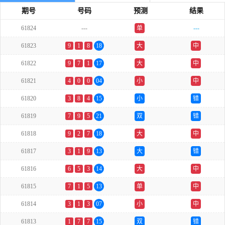
期号
号码
预测
结果
61824
---
单
---
61823
9
1
8
18
大
中
61822
9
7
1
17
大
中
61821
4
0
0
04
小
中
61820
3
8
4
15
小
错
61819
7
9
5
21
双
错
61818
9
2
7
18
大
中
61817
3
1
9
13
大
错
61816
6
5
3
14
大
中
61815
7
1
5
13
单
中
61814
3
1
3
07
小
中
61813
1
7
7
15
双
错