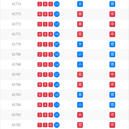
61774
2
6
5
13
大
错
61773
6
8
9
23
单
中
61772
3
1
9
13
单
中
61771
4
8
4
16
双
中
61770
2
3
2
07
大
错
61769
2
9
5
16
小
错
61768
2
9
3
14
小
错
61767
4
3
5
12
双
中
61766
9
8
7
24
双
中
61765
8
5
3
16
单
错
61764
9
4
2
15
小
错
61763
3
9
9
21
大
中
61762
7
3
6
16
双
中