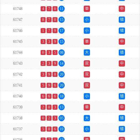
61748
4
7
0
11
单
中
61747
8
7
0
15
小
错
61746
1
7
9
17
小
错
61745
3
3
9
15
单
中
61744
0
3
5
08
大
错
61743
2
3
9
14
双
中
61742
3
9
8
20
双
中
61741
5
9
6
20
双
中
61740
6
6
6
18
小
错
61739
2
8
3
13
单
中
61738
0
2
3
05
大
错
61737
5
8
6
19
小
错