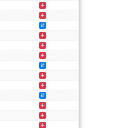
中
中
错
中
中
中
错
中
中
错
中
中
中