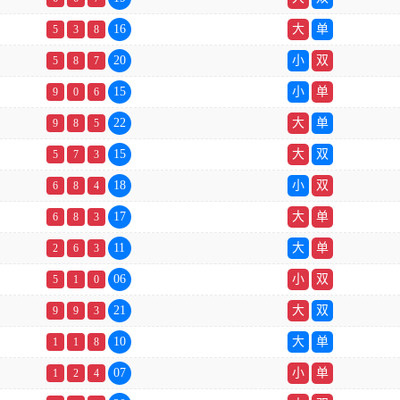
16
大
单
5
3
8
20
小
双
5
8
7
15
小
单
9
0
6
22
大
单
9
8
5
15
大
双
5
7
3
18
小
双
6
8
4
17
大
单
6
8
3
11
大
单
2
6
3
06
小
双
5
1
0
21
大
双
9
9
3
10
大
单
1
1
8
07
小
单
1
2
4