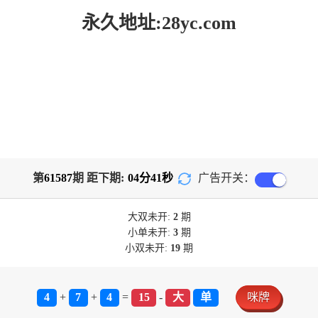
永久地址:28yc.com
第
61587
期 距下期:
04
分
41
秒
广告开关：
大双
未开:
2
期
小单
未开:
3
期
小双
未开:
19
期
4
+
7
+
4
=
15
-
大
单
咪牌