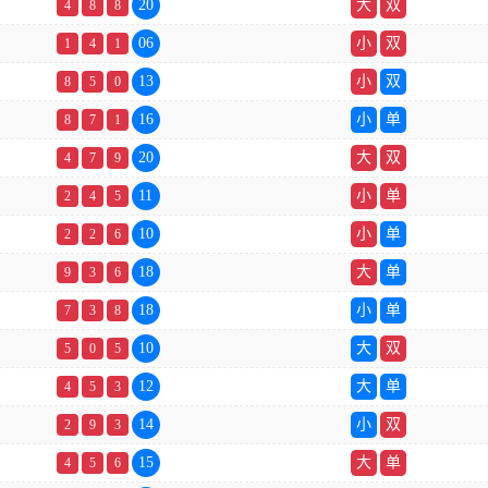
20
大
双
4
8
8
06
小
双
1
4
1
13
小
双
8
5
0
16
小
单
8
7
1
20
大
双
4
7
9
11
小
单
2
4
5
10
小
单
2
2
6
18
大
单
9
3
6
18
小
单
7
3
8
10
大
双
5
0
5
12
大
单
4
5
3
14
小
双
2
9
3
15
大
单
4
5
6