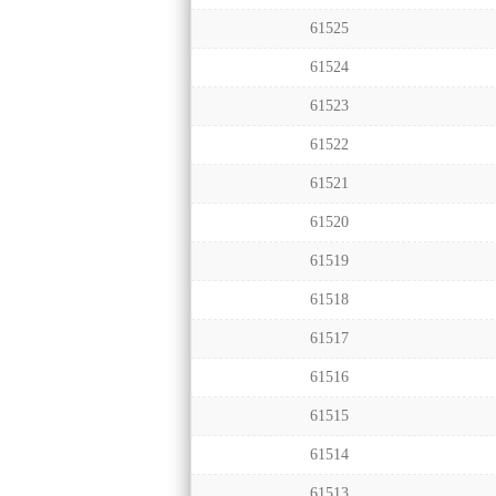
61525
61524
61523
61522
61521
61520
61519
61518
61517
61516
61515
61514
61513