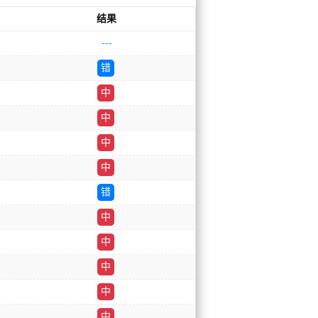
结果
---
错
中
中
中
中
错
中
中
中
中
中