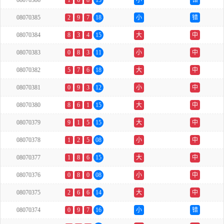
08070386
1
6
8
15
小
错
08070385
2
9
7
18
小
错
08070384
8
3
4
15
大
中
08070383
0
8
3
11
小
中
08070382
5
7
6
18
大
中
08070381
0
9
3
12
小
中
08070380
8
6
1
15
大
中
08070379
9
1
5
15
大
中
08070378
1
2
5
08
小
中
08070377
1
8
6
15
大
中
08070376
0
8
0
08
小
中
08070375
2
6
6
14
大
中
08070374
0
9
7
16
小
错