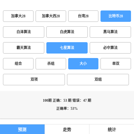
加拿大28
加拿大西28
台湾28
比特币28
白泽算法
白虎算法
黑马算法
霸天算法
七星算法
必中算法
组合
杀组
大小
单双
双项
双组
100期 正确：53 期 错误：47 期
正确率：53%
预测
走势
统计